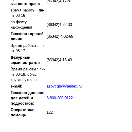
(86342)4-17-87
главного врача
время работы : пн-
пт 08-16
по факту
(86342)4-32-30
нахождения
Телефон горячей
(86342) 4-02-65
линии:
Время работы : пн-
пт 08-17
Дежурный
(86342)4-13-43
администратор
:
Время работы : пн-
пт 08-18, сб-вс
круглосуточно
e-mail:
azovcgb@yandex.ru
Телефон доверия
для детей и
8-800-200-0122
подростков:
Оперативная
122
помощь
: