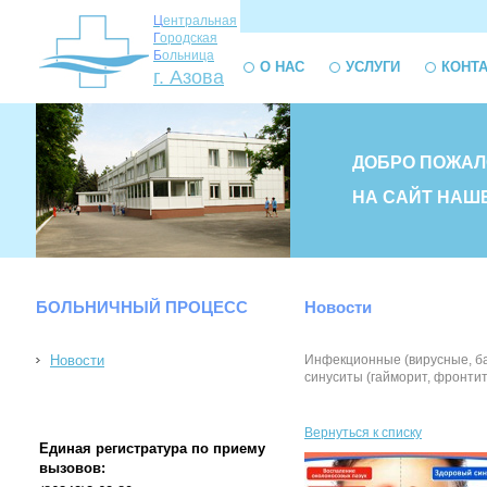
Ц
ентральная
Г
ородская
Б
ольница
О НАС
УСЛУГИ
КОНТ
г. Азова
ДОБРО ПОЖАЛ
НА САЙТ НАШ
БОЛЬНИЧНЫЙ ПРОЦЕСС
Новости
Новости
Инфекционные (вирусные, ба
синуситы (гайморит, фронтит,
Вернуться к списку
Единая регистратура по приему
вызовов: