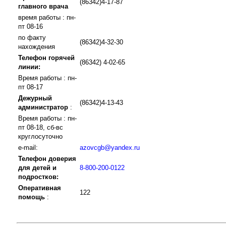
(86342)4-17-87
главного врача
время работы : пн-
пт 08-16
по факту
(86342)4-32-30
нахождения
Телефон горячей
(86342) 4-02-65
линии:
Время работы : пн-
пт 08-17
Дежурный
(86342)4-13-43
администратор
:
Время работы : пн-
пт 08-18, сб-вс
круглосуточно
e-mail:
azovcgb@yandex.ru
Телефон доверия
для детей и
8-800-200-0122
подростков:
Оперативная
122
помощь
: