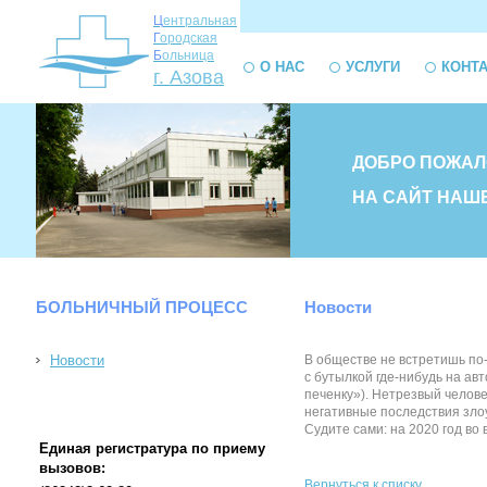
Ц
ентральная
Г
ородская
Б
ольница
О НАС
УСЛУГИ
КОНТ
г. Азова
ДОБРО ПОЖАЛ
НА САЙТ НАШ
БОЛЬНИЧНЫЙ ПРОЦЕСС
Новости
Новости
В обществе не встретишь по-
с бутылкой где-нибудь на ав
печенку»). Нетрезвый челове
негативные последствия зло
Судите сами: на 2020 год во 
Единая регистратура по приему
вызовов:
Вернуться к списку