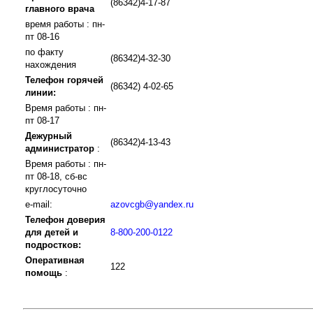
(86342)4-17-87
главного врача
время работы : пн-
пт 08-16
по факту
(86342)4-32-30
нахождения
Телефон горячей
(86342) 4-02-65
линии:
Время работы : пн-
пт 08-17
Дежурный
(86342)4-13-43
администратор
:
Время работы : пн-
пт 08-18, сб-вс
круглосуточно
e-mail:
azovcgb@yandex.ru
Телефон доверия
для детей и
8-800-200-0122
подростков:
Оперативная
122
помощь
: