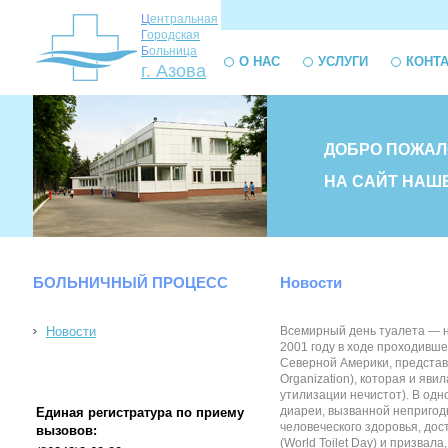
Ц
ентральная
Г
ородская
Б
ольница
О НАС
УСЛУГИ
КОНТ
г. Азова
ДОБРО ПОЖАЛ
НА САЙТ НАШ
БОЛЬНИЧНЫЙ ПРОЦЕСС
Новости
Новости
Всемирный день туалета — не
2001 году в ходе проходивш
Северной Америки, представ
Organization), которая и яв
утилизации нечистот). В одн
диареи, вызванной непригод
Единая регистратура по приему
человеческого здоровья, до
вызовов:
(World Toilet Day) и призва