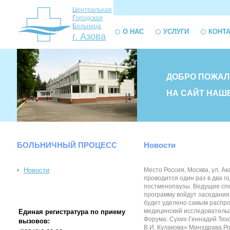
Ц
ентральная
Г
ородская
Б
ольница
О НАС
УСЛУГИ
КОНТ
г. Азова
ДОБРО ПОЖАЛ
НА САЙТ НАШ
БОЛЬНИЧНЫЙ ПРОЦЕСС
Новости
Новости
Место Россия, Москва, ул. А
проводится один раз в два г
постменопаузы. Ведущие спе
программу войдут заседания 
будет уделено самым распро
медицинский исследовательс
Единая регистратура по приему
Форума: Сухих Геннадий Тих
вызовов:
В.И. Кулакова» Минздрава Р