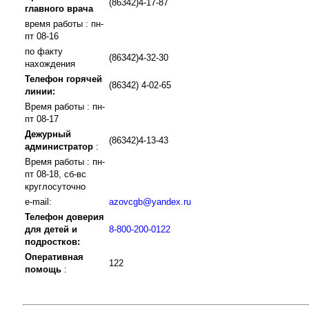
(86342)4-17-87
главного врача
время работы : пн-
пт 08-16
по факту
(86342)4-32-30
нахождения
Телефон горячей
(86342) 4-02-65
линии:
Время работы : пн-
пт 08-17
Дежурный
(86342)4-13-43
администратор
:
Время работы : пн-
пт 08-18, сб-вс
круглосуточно
e-mail:
azovcgb@yandex.ru
Телефон доверия
для детей и
8-800-200-0122
подростков:
Оперативная
122
помощь
: