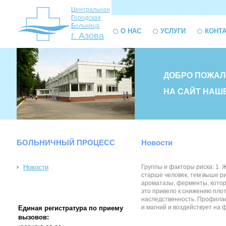
Ц
ентральная
Г
ородская
Б
ольница
О НАС
УСЛУГИ
КОНТ
г. Азова
ДОБРО ПОЖАЛ
НА САЙТ НАШ
БОЛЬНИЧНЫЙ ПРОЦЕСС
Новости
Новости
Группы и факторы риска: 1.
старше человек, тем выше ри
ароматазы, ферменты, котор
это привело к снижению плот
наследственность. Профилак
и магний и воздействует на
Единая регистратура по приему
вызовов: