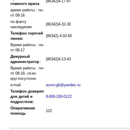
(86342)4-17-87
главного врача
время работы : пн-
пт 08-16
по факту
(86342)4-32-30
нахождения
Телефон горячей
(86342) 4-02-65
линии:
Время работы : пн-
пт 08-17
Дежурный
(86342)4-13-43
администратор
:
Время работы : пн-
пт 08-18, сб-вс
круглосуточно
e-mail:
azovcgb@yandex.ru
Телефон доверия
для детей и
8-800-200-0122
подростков:
Оперативная
122
помощь
: