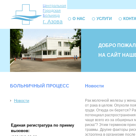
Ц
ентральная
Г
ородская
Б
ольница
О НАС
УСЛУГИ
КОНТ
г. Азова
ДОБРО ПОЖАЛ
НА САЙТ НАШ
БОЛЬНИЧНЫЙ ПРОЦЕСС
Новости
Новости
Рак молочной железы у женщи
от рака в целом. Опухоли п
груди. Откуда он берется? Р
потенциал распространения. 
чаще всего из-за обширных ме
риска”? Этим термином приня
Единая регистратура по приему
травмы. Другие факторы риск
вызовов:
эстрогена в организме после