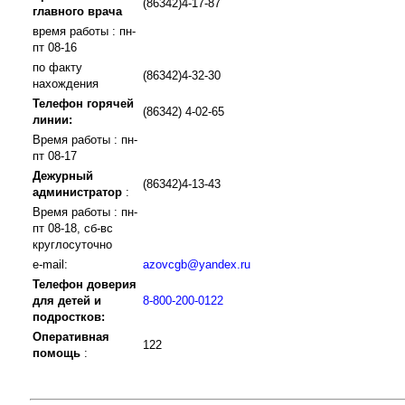
(86342)4-17-87
главного врача
время работы : пн-
пт 08-16
по факту
(86342)4-32-30
нахождения
Телефон горячей
(86342) 4-02-65
линии:
Время работы : пн-
пт 08-17
Дежурный
(86342)4-13-43
администратор
:
Время работы : пн-
пт 08-18, сб-вс
круглосуточно
e-mail:
azovcgb@yandex.ru
Телефон доверия
для детей и
8-800-200-0122
подростков:
Оперативная
122
помощь
: