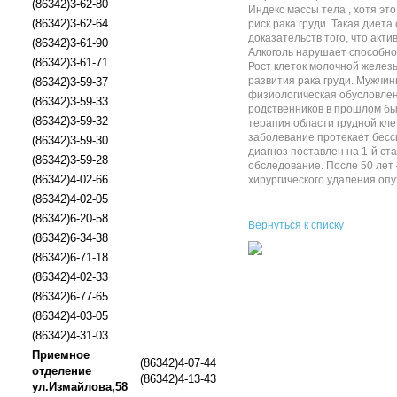
(86342)3-62-80
Индекс массы тела , хотя эт
(86342)3-62-64
риск рака груди. Такая диет
доказательств того, что акт
(86342)3-61-90
Алкоголь нарушает способнос
(86342)3-61-71
Рост клеток молочной железы
развития рака груди. Мужчин
(86342)3-59-37
физиологическая обусловленн
(86342)3-59-33
родственников в прошлом был
(86342)3-59-32
терапия области грудной кле
заболевание протекает бесс
(86342)3-59-30
диагноз поставлен на 1-й с
(86342)3-59-28
обследование. После 50 лет
(86342)4-02-66
хирургического удаления опу
(86342)4-02-05
(86342)6-20-58
Вернуться к списку
(86342)6-34-38
(86342)6-71-18
(86342)4-02-33
(86342)6-77-65
(86342)4-03-05
(86342)4-31-03
Приемное
(86342)4-07-44
отделение
(86342)4-13-43
ул.Измайлова,58