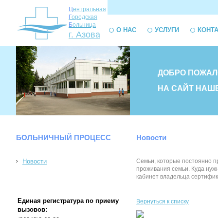
Ц
ентральная
Г
ородская
Б
ольница
О НАС
УСЛУГИ
КОНТ
г. Азова
ДОБРО ПОЖАЛ
НА САЙТ НАШ
БОЛЬНИЧНЫЙ ПРОЦЕСС
Новости
Новости
Семьи, которые постоянно п
проживания семьи. Куда нуж
кабинет владельца сертифика
Единая регистратура по приему
Вернуться к списку
вызовов: