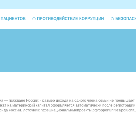
 ПАЦИЕНТОВ
ПРОТИВОДЕЙСТВИЕ КОРРУПЦИИ
БЕЗОПАС
ма — граждане России; · размер дохода на одного члена семьи не превышает
икат на материнский капитал оформляется автоматически после регистраци
а России. Источник: https://национальныепроекты.рф/opportunities/poluchit..