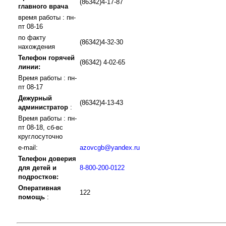
(86342)4-17-87
главного врача
время работы : пн-
пт 08-16
по факту
(86342)4-32-30
нахождения
Телефон горячей
(86342) 4-02-65
линии:
Время работы : пн-
пт 08-17
Дежурный
(86342)4-13-43
администратор
:
Время работы : пн-
пт 08-18, сб-вс
круглосуточно
e-mail:
azovcgb@yandex.ru
Телефон доверия
для детей и
8-800-200-0122
подростков:
Оперативная
122
помощь
: