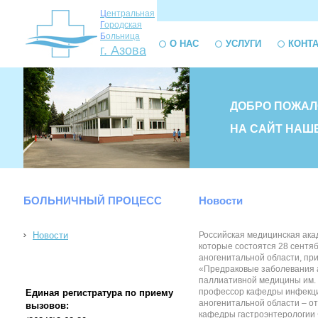
Ц
ентральная
Г
ородская
Б
ольница
О НАС
УСЛУГИ
КОНТ
г. Азова
ДОБРО ПОЖАЛ
НА САЙТ НАШ
БОЛЬНИЧНЫЙ ПРОЦЕСС
Новости
Новости
Российская медицинская ак
которые состоятся 28 сентя
аногенитальной области, при
«Предраковые заболевания а
паллиативной медицины им. 
профессор кафедры инфекцио
Единая регистратура по приему
аногенитальной области – от
вызовов:
кафедры гастроэнтерологии 