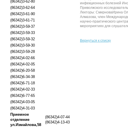
(86342)3-62-80
инфекционных болезней Инст
(86342)3-62-64
Приволжского исследовательс
Лекторы: СмирноваИрина Оле
(86342)3-61-90
Алмазова, член Международн
(86342)3-61-71
научно-практического центр
мероприятиях для слушателей
(86342)3-59-37
(86342)3-59-33
(86342)3-59-32
Вернуться к списку
(86342)3-59-30
(86342)3-59-28
(86342)4-02-66
(86342)4-02-05
(86342)6-20-58
(86342)6-34-38
(86342)6-71-18
(86342)4-02-33
(86342)6-77-65
(86342)4-03-05
(86342)4-31-03
Приемное
(86342)4-07-44
отделение
(86342)4-13-43
ул.Измайлова,58