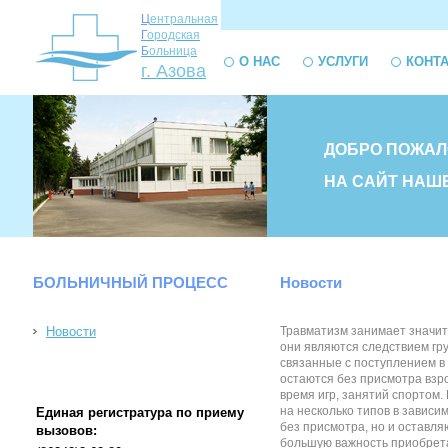
Ц
ентральная
Г
ородская
Б
ольница
О НАС
УСЛУГИ
КОНТ
г. Азова
ДОБРО ПОЖАЛ
НА САЙТ НАШ
БОЛЬНИЧНЫЙ ПРОЦЕСС
Новости
Новости
Травматизм занимает значит
они являются следствием гр
связанные с поступлением в 
остаются без присмотра взро
время игр, занятий спортом.
на несколько типов в зависи
Единая регистратура по приему
без присмотра, но и оставля
вызовов:
большую важность приобретае