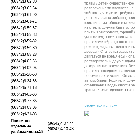
(86342)3-62-80
травм у детей существенное
(86342)3-62-64
развлечениями являются не 
забывать, что дети требуют 
(86342)3-61-90
деятельностью ребенка, поощ
(86342)3-61-71
координации, общей и мелко
из стекла должны быть устро
(86342)3-59-37
плит и электроплит, горячий
(86342)3-59-33
умывается); • все выключате
(86342)3-59-32
правилами обращения с элек
розеток, когда вставляют и 
(86342)3-59-30
дверцы). Статуэтки вазы, ст
(86342)3-59-28
двигаться во время еды - оп
(86342)4-02-66
растворители и другие ядови
декоративная косметика. Все
(86342)4-02-05
правила поведения на качелях
(86342)6-20-58
дорожного движения. Он дол
автомобилей. Родители должн
(86342)6-34-38
ограничения подвижности ре
(86342)6-71-18
травм. Рекомендовано: ГБУ 
(86342)4-02-33
(86342)6-77-65
Вернуться к списку
(86342)4-03-05
(86342)4-31-03
Приемное
(86342)4-07-44
отделение
(86342)4-13-43
ул.Измайлова,58