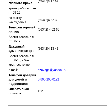
(86342)4-17-87
главного врача
время работы : пн-
пт 08-16
по факту
(86342)4-32-30
нахождения
Телефон горячей
(86342) 4-02-65
линии:
Время работы : пн-
пт 08-17
Дежурный
(86342)4-13-43
администратор
:
Время работы : пн-
пт 08-18, сб-вс
круглосуточно
e-mail:
azovcgb@yandex.ru
Телефон доверия
для детей и
8-800-200-0122
подростков:
Оперативная
122
помощь
: