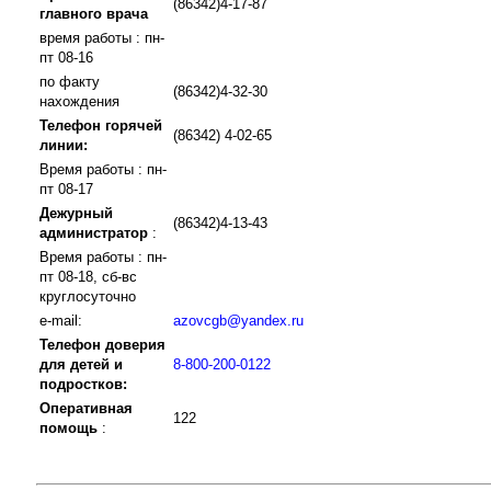
(86342)4-17-87
главного врача
время работы : пн-
пт 08-16
по факту
(86342)4-32-30
нахождения
Телефон горячей
(86342) 4-02-65
линии:
Время работы : пн-
пт 08-17
Дежурный
(86342)4-13-43
администратор
:
Время работы : пн-
пт 08-18, сб-вс
круглосуточно
e-mail:
azovcgb@yandex.ru
Телефон доверия
для детей и
8-800-200-0122
подростков:
Оперативная
122
помощь
: