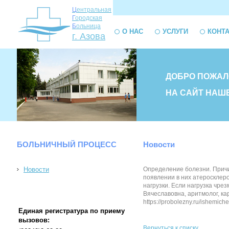
Ц
ентральная
Г
ородская
Б
ольница
О НАС
УСЛУГИ
КОНТ
г. Азова
ДОБРО ПОЖАЛ
НА САЙТ НАШ
БОЛЬНИЧНЫЙ ПРОЦЕСС
Новости
Новости
Определение болезни. Причи
появлении в них атеросклеро
нагрузки. Если нагрузка чр
Вячеславовна, аритмолог, к
https://probolezny.ru/ishemich
Единая регистратура по приему
вызовов:
Вернуться к списку