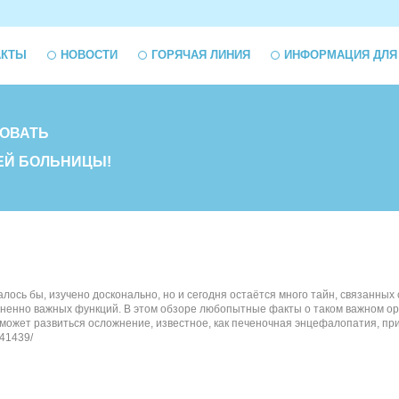
АКТЫ
НОВОСТИ
ГОРЯЧАЯ ЛИНИЯ
ИНФОРМАЦИЯ ДЛЯ
ОВАТЬ
ЕЙ БОЛЬНИЦЫ!
азалось бы, изучено досконально, но и сегодня остаётся много тайн, связанн
енно важных функций. В этом обзоре любопытные факты о таком важном орган
 может развиться осложнение, известное, как печеночная энцефалопатия, при
/41439/