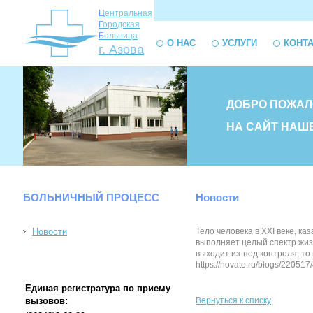
Ц
ентральная
Г
ородская
Б
ольница
О НАС
УСЛУГИ
КОНТ
г. Азова
ДОБРО ПОЖАЛ
НА САЙТ НАШ
БОЛЬНИЧНЫЙ ПРОЦЕСС
Новости
Новости
Тело человека в XXI веке, к
выполняет целый спектр жизн
выходит из-под контроля, то
https://novate.ru/blogs/220517
Единая регистратура по приему
вызовов:
Вернуться к списку