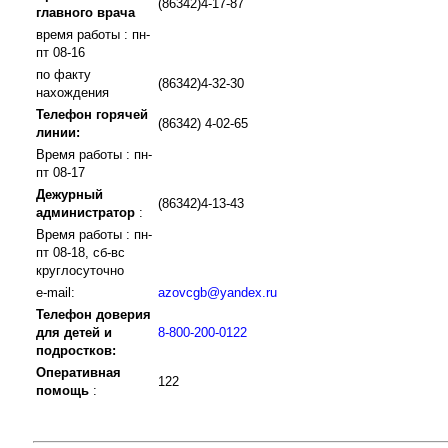
(86342)4-17-87
главного врача
время работы : пн-
пт 08-16
по факту
(86342)4-32-30
нахождения
Телефон горячей
(86342) 4-02-65
линии:
Время работы : пн-
пт 08-17
Дежурный
(86342)4-13-43
администратор
:
Время работы : пн-
пт 08-18, сб-вс
круглосуточно
e-mail:
azovcgb@yandex.ru
Телефон доверия
для детей и
8-800-200-0122
подростков:
Оперативная
122
помощь
: