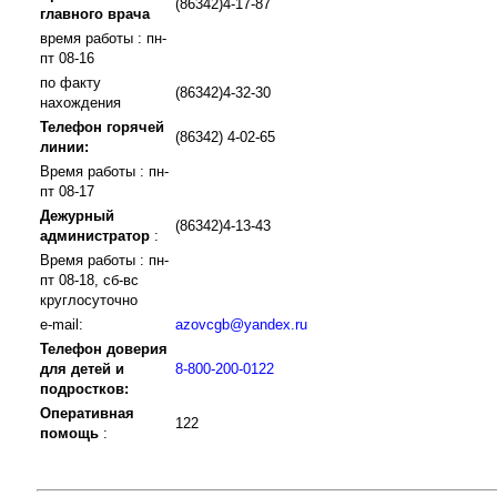
(86342)4-17-87
главного врача
время работы : пн-
пт 08-16
по факту
(86342)4-32-30
нахождения
Телефон горячей
(86342) 4-02-65
линии:
Время работы : пн-
пт 08-17
Дежурный
(86342)4-13-43
администратор
:
Время работы : пн-
пт 08-18, сб-вс
круглосуточно
e-mail:
azovcgb@yandex.ru
Телефон доверия
для детей и
8-800-200-0122
подростков:
Оперативная
122
помощь
: