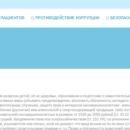
 ПАЦИЕНТОВ
ПРОТИВОДЕЙСТВИЕ КОРРУПЦИИ
БЕЗОПАС
азвитии детей, об их здоровье, образовании и подготовке к самостоятельно
тративные меры (объявить предупреждение, возложить обязанность заглади
спитанию, обучению, защите прав и интересов несовершеннолетних - влече
ебление (распитие) ими алкогольной и спиртосодержащей продукции, либо по
вителей) несовершеннолетних в размере от 1500 до 2000 рублей (ст. 20.22 
туцией, бродяжничеством или попрошайничеством (ст. 151 УК); за уклонение о
ыновители или опекун, если не докажут, что вред возник не по их вине (ст. 
отребляют родительскими правами и т.д. Права и обязанности родителей св