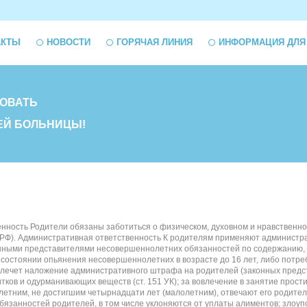
АКТЫ
НОВОСТИ
ГОРЯЧАЯ ЛИНИЯ
ИНФОРМАЦИЯ ДЛЯ
ОВАТЬ
ЕЙ БОЛЬНИЦЫ!
ность Родители обязаны заботиться о физическом, духовном и нравственном р
К РФ). Административная ответственность К родителям применяют админис
ными представителями несовершеннолетних обязанностей по содержанию, во
в состоянии опьянения несовершеннолетних в возрасте до 16 лет, либо потр
лечет наложение административного штрафа на родителей (законных предста
ков и одурманивающих веществ (ст. 151 УК); за вовлечение в занятие прости
ним, не достигшим четырнадцати лет (малолетним), отвечают его родители, ус
бязанностей родителей, в том числе уклоняются от уплаты алиментов; злоуп