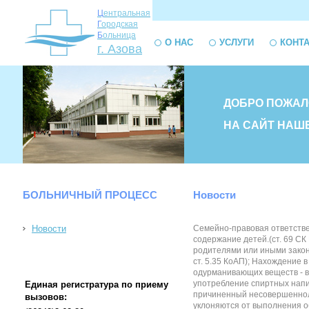
Ц
ентральная
Г
ородская
Б
ольница
О НАС
УСЛУГИ
КОНТ
г. Азова
ДОБРО ПОЖАЛ
НА САЙТ НАШ
БОЛЬНИЧНЫЙ ПРОЦЕСС
Новости
Новости
Семейно-правовая ответствен
содержание детей.(ст. 69 С
родителями или иными закон
ст. 5.35 КоАП); Нахождение 
одурманивающих веществ - в
употребление спиртных напит
Единая регистратура по приему
причиненный несовершеннолет
вызовов:
уклоняются от выполнения о