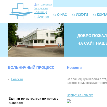
Ц
ентральная
Г
ородская
Б
ольница
О НАС
УСЛУГИ
КОНТ
г. Азова
ДОБРО ПОЖАЛ
НА САЙТ НАШ
БОЛЬНИЧНЫЙ ПРОЦЕСС
Новости
Новости
За прошедшую неделю в отде
электрокардиостимулятором
Вернуться к списку
Единая регистратура по приему
вызовов: