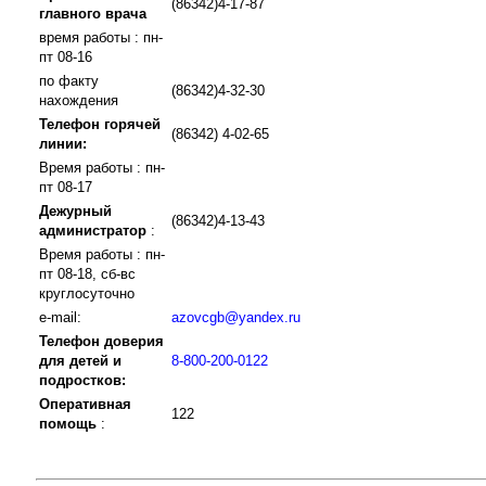
(86342)4-17-87
главного врача
время работы : пн-
пт 08-16
по факту
(86342)4-32-30
нахождения
Телефон горячей
(86342) 4-02-65
линии:
Время работы : пн-
пт 08-17
Дежурный
(86342)4-13-43
администратор
:
Время работы : пн-
пт 08-18, сб-вс
круглосуточно
e-mail:
azovcgb@yandex.ru
Телефон доверия
для детей и
8-800-200-0122
подростков:
Оперативная
122
помощь
: