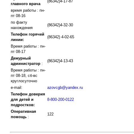
(86342)4-17-87
главного врача
время работы : пн-
пт 08-16
по факту
(86342)4-32-30
нахождения
Телефон горячей
(86342) 4-02-65
линии:
Время работы : пн-
пт 08-17
Дежурный
(86342)4-13-43
администратор
:
Время работы : пн-
пт 08-18, сб-вс
круглосуточно
e-mail:
azovcgb@yandex.ru
Телефон доверия
для детей и
8-800-200-0122
подростков:
Оперативная
122
помощь
: