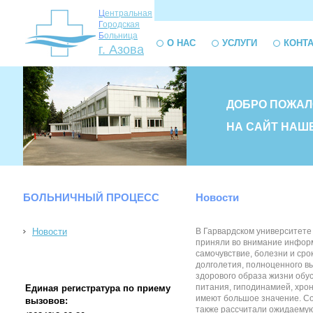
Ц
ентральная
Г
ородская
Б
ольница
О НАС
УСЛУГИ
КОНТ
г. Азова
ДОБРО ПОЖАЛ
НА САЙТ НАШ
БОЛЬНИЧНЫЙ ПРОЦЕСС
Новости
Новости
В Гарвардском университете
приняли во внимание информ
самочувствие, болезни и сро
долголетия, полноценного в
здорового образа жизни обус
питания, гиподинамией, хрон
Единая регистратура по приему
имеют большое значение. Со
вызовов:
также рассчитали ожидаемую 