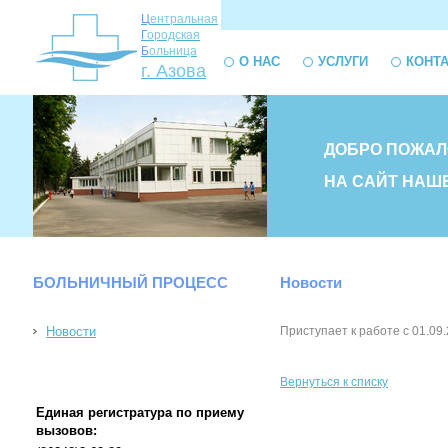
Ц
ентральная
Г
ородская
Б
ольница
О НАС
УСЛУГИ
КОНТ
г. Азова
ДОБРО ПОЖАЛ
НА САЙТ НАШ
БОЛЬНИЧНЫЙ ПРОЦЕСС
Новости
Новости
Приступает к работе с 01.0
Вернуться к списку
Единая регистратура по приему
вызовов: