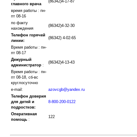
(86342)4-17-87
главного врача
время работы : пн-
пт 08-16
по факту
(86342)4-32-30
нахождения
Телефон горячей
(86342) 4-02-65
линии:
Время работы : пн-
пт 08-17
Дежурный
(86342)4-13-43
администратор
:
Время работы : пн-
пт 08-18, сб-вс
круглосуточно
e-mail:
azovcgb@yandex.ru
Телефон доверия
для детей и
8-800-200-0122
подростков:
Оперативная
122
помощь
: