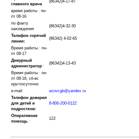
(86342)4-17-87
главного врача
время работы : пн-
пт 08-16
по факту
(86342)4-32-30
нахождения
Телефон горячей
(86342) 4-02-65
линии:
Время работы : пн-
пт 08-17
Дежурный
(86342)4-13-43
администратор
:
Время работы : пн-
пт 08-18, сб-вс
круглосуточно
e-mail:
azovcgb@yandex.ru
Телефон доверия
для детей и
8-800-200-0122
подростков:
Оперативная
122
помощь
: