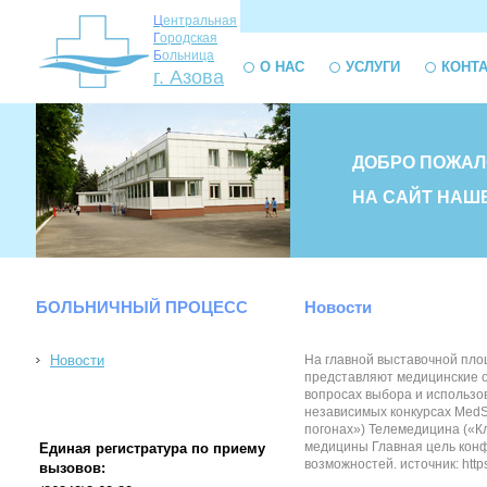
Ц
ентральная
Г
ородская
Б
ольница
О НАС
УСЛУГИ
КОНТ
г. Азова
ДОБРО ПОЖАЛ
НА САЙТ НАШ
БОЛЬНИЧНЫЙ ПРОЦЕСС
Новости
Новости
На главной выставочной пло
представляют медицинские о
вопросах выбора и использов
независимых конкурсах MedS
погонах») Телемедицина («К
медицины Главная цель конф
Единая регистратура по приему
возможностей. источник: https
вызовов: