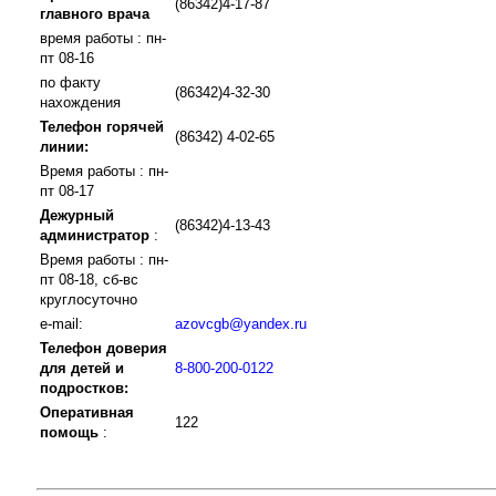
(86342)4-17-87
главного врача
время работы : пн-
пт 08-16
по факту
(86342)4-32-30
нахождения
Телефон горячей
(86342) 4-02-65
линии:
Время работы : пн-
пт 08-17
Дежурный
(86342)4-13-43
администратор
:
Время работы : пн-
пт 08-18, сб-вс
круглосуточно
e-mail:
azovcgb@yandex.ru
Телефон доверия
для детей и
8-800-200-0122
подростков:
Оперативная
122
помощь
: