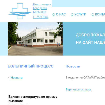
Ц
ентральная
Г
ородская
Б
ольница
О НАС
УСЛУГИ
КОНТ
г. Азова
ДОБРО ПОЖАЛ
НА САЙТ НАШ
БОЛЬНИЧНЫЙ ПРОЦЕСС
Новости
Новости
В отделении ОАРпРИТ работ
Вернуться к списку
Единая регистратура по приему
вызовов: