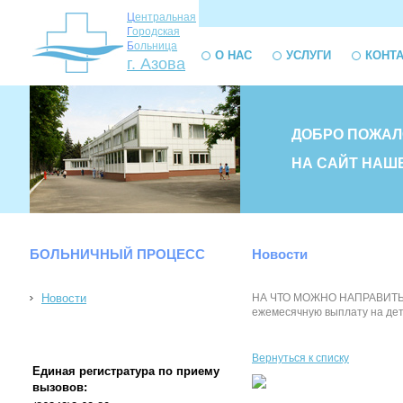
Ц
ентральная
Г
ородская
Б
ольница
О НАС
УСЛУГИ
КОНТ
г. Азова
ДОБРО ПОЖАЛ
НА САЙТ НАШ
БОЛЬНИЧНЫЙ ПРОЦЕСС
Новости
Новости
НА ЧТО МОЖНО НАПРАВИТЬ СР
ежемесячную выплату на детей
Вернуться к списку
Единая регистратура по приему
вызовов: