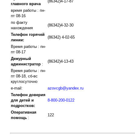
(86342)4-17-87
главного врача
время работы : пн-
пт 08-16
по факту
(86342)4-32-30
нахождения
Телефон горячей
(86342) 4-02-65
линии:
Время работы : пн-
пт 08-17
Дежурный
(86342)4-13-43
администратор
:
Время работы : пн-
пт 08-18, сб-вс
круглосуточно
e-mail:
azovcgb@yandex.ru
Телефон доверия
для детей и
8-800-200-0122
подростков:
Оперативная
122
помощь
: