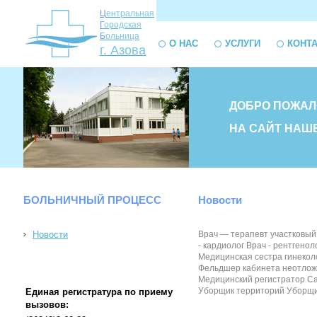
Ц
ентральная
Г
ородская
Б
ольница
О НАС
УСЛУГИ
КОНТ
г. Азова
ДОБРО ПОЖАЛ
НА САЙТ НАШ
БОЛЬНИЧНЫЙ ПРОЦЕСС
Новости
Новости
Врач — терапевт участковый
- кардиолог Врач - рентген
Медицинская сестра гинекол
Фельдшер кабинета неотложн
Медицинский регистратор Са
Уборщик территорий Уборщик
Единая регистратура по приему
вызовов: