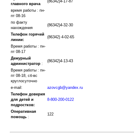
(86342)4-17-87
главного врача
время работы : пн-
пт 08-16
по факту
(86342)4-32-30
нахождения
Телефон горячей
(86342) 4-02-65
линии:
Время работы : пн-
пт 08-17
Дежурный
(86342)4-13-43
администратор
:
Время работы : пн-
пт 08-18, сб-вс
круглосуточно
e-mail:
azovcgb@yandex.ru
Телефон доверия
для детей и
8-800-200-0122
подростков:
Оперативная
122
помощь
: