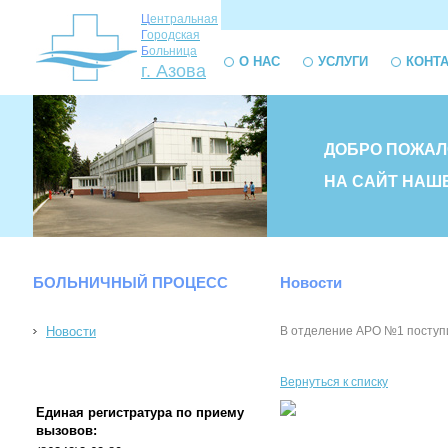
Ц
ентральная
Г
ородская
Б
ольница
О НАС
УСЛУГИ
КОНТ
г. Азова
ДОБРО ПОЖАЛ
НА САЙТ НАШ
БОЛЬНИЧНЫЙ ПРОЦЕСС
Новости
Новости
В отделение АРО №1 поступи
Вернуться к списку
Единая регистратура по приему
вызовов: