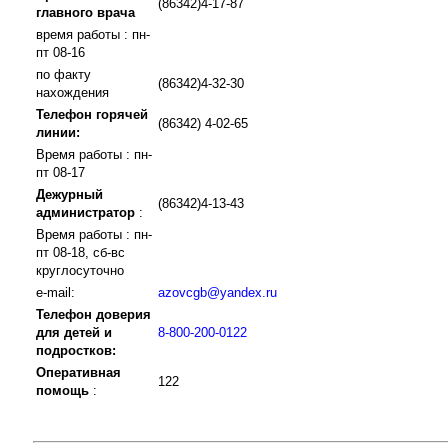
(86342)4-17-87
главного врача
время работы : пн-
пт 08-16
по факту
(86342)4-32-30
нахождения
Телефон горячей
(86342) 4-02-65
линии:
Время работы : пн-
пт 08-17
Дежурный
(86342)4-13-43
администратор
:
Время работы : пн-
пт 08-18, сб-вс
круглосуточно
e-mail:
azovcgb@yandex.ru
Телефон доверия
для детей и
8-800-200-0122
подростков:
Оперативная
122
помощь
: