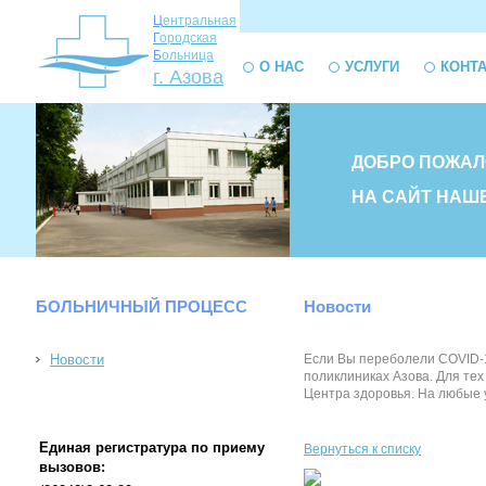
Ц
ентральная
Г
ородская
Б
ольница
О НАС
УСЛУГИ
КОНТ
г. Азова
ДОБРО ПОЖАЛ
НА САЙТ НАШ
БОЛЬНИЧНЫЙ ПРОЦЕСС
Новости
Новости
Если Вы переболели COVID-1
поликлиниках Азова. Для тех
Центра здоровья. На любые у
Единая регистратура по приему
Вернуться к списку
вызовов: