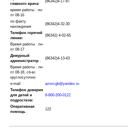
(86342)4-17-87
главного врача
время работы : пн-
пт 08-16
по факту
(86342)4-32-30
нахождения
Телефон горячей
(86342) 4-02-65
линии:
Время работы : пн-
пт 08-17
Дежурный
(86342)4-13-43
администратор
:
Время работы : пн-
пт 08-18, сб-вс
круглосуточно
e-mail:
azovcgb@yandex.ru
Телефон доверия
для детей и
8-800-200-0122
подростков:
Оперативная
122
помощь
: