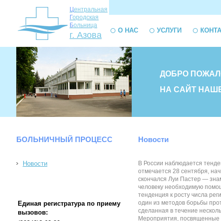
Ц
ентральная
Г
ородская
Б
ольница
О НАС
УСЛУГИ
КОНТ
г. Азова
ДОБРО ПОЖАЛ
НА САЙТ НАШ
БОЛЬНИЧНЫЙ ПРОЦЕСС
Новости
Новости
В России наблюдается тенде
отмечается 28 сентября, нач
скончался Луи Пастер — зна
человеку необходимую помощь
тенденция к росту числа рег
один из методов борьбы про
Единая регистратура по приему
сделанная в течение несколь
вызовов:
Мероприятия, посвященные В