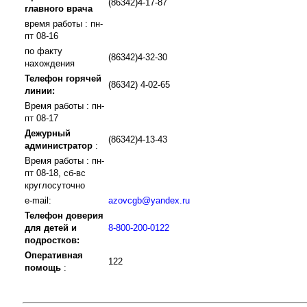
(86342)4-17-87
главного врача
время работы : пн-
пт 08-16
по факту
(86342)4-32-30
нахождения
Телефон горячей
(86342) 4-02-65
линии:
Время работы : пн-
пт 08-17
Дежурный
(86342)4-13-43
администратор
:
Время работы : пн-
пт 08-18, сб-вс
круглосуточно
e-mail:
azovcgb@yandex.ru
Телефон доверия
для детей и
8-800-200-0122
подростков:
Оперативная
122
помощь
: