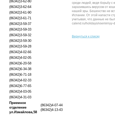
(86342)3-62-80
среди людей, ведя борьбу с
(86342)3-62-64
заразившись вирусом от кошк
нашей эры. Бешенство не вст
(86342)3-61-90
Испании. От этой напасти ст
(86342)3-61-71
учитывая, что данные не были
calend.ru/holidays/vsemirnyy-d
(86342)3-59-37
(86342)3-59-33
(86342)3-59-32
Вернуться к списку
(86342)3-59-30
(86342)3-59-28
(86342)4-02-66
(86342)4-02-05
(86342)6-20-58
(86342)6-34-38
(86342)6-71-18
(86342)4-02-33
(86342)6-77-65
(86342)4-03-05
(86342)4-31-03
Приемное
(86342)4-07-44
отделение
(86342)4-13-43
ул.Измайлова,58