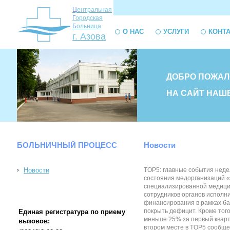
Ц
ентральная
Г
ородская
Б
ольница
О НАС
УСЛУГИ
КОНТ
г. Азова
ДОБРО ПОЖАЛ
НА САЙТ НАШ
БОЛЬНИЧНЫЙ ПРОЦЕСС
Новости
Новости
TOP5: главные события неде
состояния медорганизаций «
специализированной медицин
сотрудников органов исполн
финансирования в рамках ба
покрыть дефицит. Кроме тог
Единая регистратура по приему
меньше 25% за первый кварт
вызовов:
втором месте в TOP5 сообщен