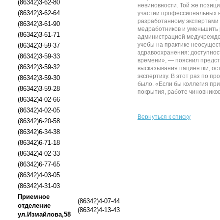
(86342)3-62-80
невиновности. Той же позиц
(86342)3-62-64
участии профессиональных в
разработанному экспертами 
(86342)3-61-90
медработников и уменьшить 
(86342)3-61-71
администрацией медучрежден
учебы на практике неосущес
(86342)3-59-37
здравоохранения: доступност
(86342)3-59-33
времени», — пояснил предст
(86342)3-59-32
высказывания пациентки, ос
экспертизу. В этот раз по п
(86342)3-59-30
было. «Если бы коллегия при
(86342)3-59-28
покрытия, работе чиновников,
(86342)4-02-66
(86342)4-02-05
Вернуться к списку
(86342)6-20-58
(86342)6-34-38
(86342)6-71-18
(86342)4-02-33
(86342)6-77-65
(86342)4-03-05
(86342)4-31-03
Приемное
(86342)4-07-44
отделение
(86342)4-13-43
ул.Измайлова,58