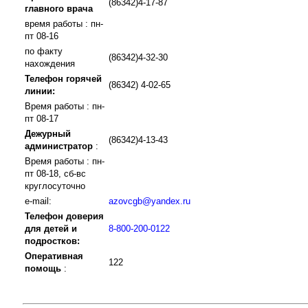
(86342)4-17-87
главного врача
время работы : пн-
пт 08-16
по факту
(86342)4-32-30
нахождения
Телефон горячей
(86342) 4-02-65
линии:
Время работы : пн-
пт 08-17
Дежурный
(86342)4-13-43
администратор
:
Время работы : пн-
пт 08-18, сб-вс
круглосуточно
e-mail:
azovcgb@yandex.ru
Телефон доверия
для детей и
8-800-200-0122
подростков:
Оперативная
122
помощь
: