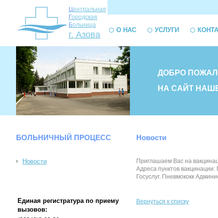
Ц
ентральная
Г
ородская
Б
ольница
О НАС
УСЛУГИ
КОНТ
г. Азова
ДОБРО ПОЖАЛ
НА САЙТ НАШ
БОЛЬНИЧНЫЙ ПРОЦЕСС
Новости
Новости
Приглашаем Вас на вакцинац
Адреса пунктов вакцинации: 
Госуслуг. Пневмококк Админи
Единая регистратура по приему
Вернуться к списку
вызовов: