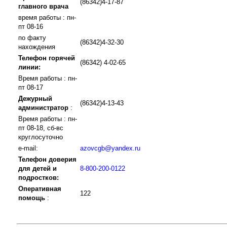
(86342)4-17-87
главного врача
время работы : пн-
пт 08-16
по факту
(86342)4-32-30
нахождения
Телефон горячей
(86342) 4-02-65
линии:
Время работы : пн-
пт 08-17
Дежурный
(86342)4-13-43
администратор
:
Время работы : пн-
пт 08-18, сб-вс
круглосуточно
e-mail:
azovcgb@yandex.ru
Телефон доверия
для детей и
8-800-200-0122
подростков:
Оперативная
122
помощь
: