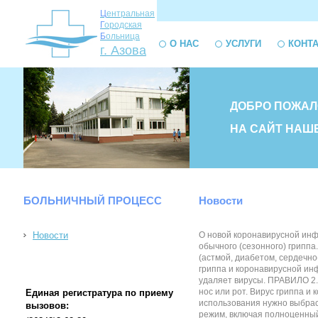
Ц
ентральная
Г
ородская
Б
ольница
О НАС
УСЛУГИ
КОНТ
г. Азова
ДОБРО ПОЖАЛ
НА САЙТ НАШ
БОЛЬНИЧНЫЙ ПРОЦЕСС
Новости
Новости
О новой коронавирусной ин
обычного (сезонного) грипп
(астмой, диабетом, сердечн
гриппа и коронавирусной ин
удаляет вирусы. ПРАВИЛО 2.
нос или рот. Вирус гриппа 
Единая регистратура по приему
использования нужно выбра
вызовов:
режим, включая полноценн