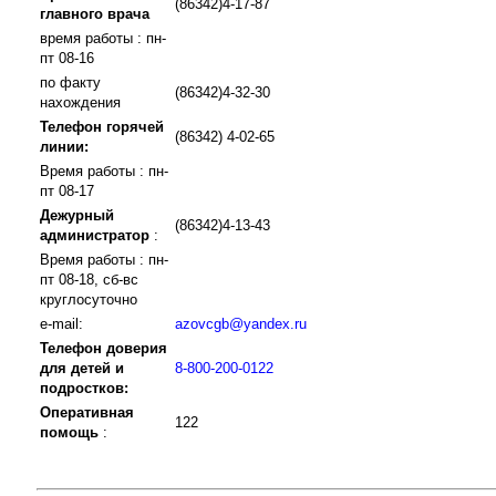
(86342)4-17-87
главного врача
время работы : пн-
пт 08-16
по факту
(86342)4-32-30
нахождения
Телефон горячей
(86342) 4-02-65
линии:
Время работы : пн-
пт 08-17
Дежурный
(86342)4-13-43
администратор
:
Время работы : пн-
пт 08-18, сб-вс
круглосуточно
e-mail:
azovcgb@yandex.ru
Телефон доверия
для детей и
8-800-200-0122
подростков:
Оперативная
122
помощь
: