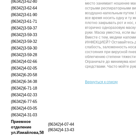
(86342)3-62-80
место занимает ношение мас
(86342)3-62-64
острыми респираторными вир
воздушно-капельным путем. 
(86342)3-61-90
все время носить одну и ту 
(86342)3-61-71
плотно закрывать рот и нос,
вторично одноразовую маску
(86342)3-59-37
руки. Маска уместна, если в
(86342)3-59-33
Вместе с тем, медики напо
(86342)3-59-32
ИНФЕКЦИЕЙ? Оставайтесь до
слабость, заложенность нос
(86342)3-59-30
состояния при вирусной пне
(86342)3-59-28
облегчению степени тяжест
(86342)4-02-66
Ограничьте до минимума кон
средствами. Часто мойте рук
(86342)4-02-05
(86342)6-20-58
(86342)6-34-38
Вернуться к списку
(86342)6-71-18
(86342)4-02-33
(86342)6-77-65
(86342)4-03-05
(86342)4-31-03
Приемное
(86342)4-07-44
отделение
(86342)4-13-43
ул.Измайлова,58