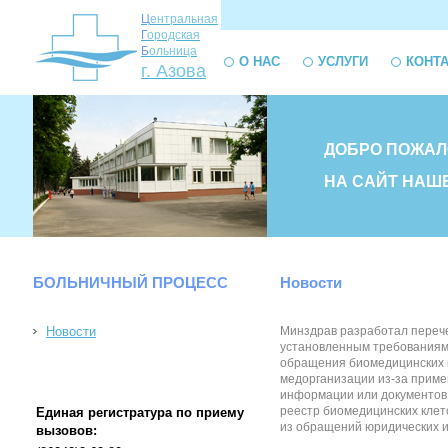
Ц
ентральная
Г
ородская
Б
ольница
О НАС
УСЛУГИ
КОНТ
г. Азова
ДОБРО ПОЖАЛ
НА САЙТ НАШ
БОЛЬНИЧНЫЙ ПРОЦЕСС
Новости
Новости
Минздрав разработал перече
установленным требованиям.
обращения биомедицинских кл
медорганизации из-за приме
информации или документов,
реестр биомедицинских клет
Единая регистратура по приему
из обращений юридических и 
вызовов: