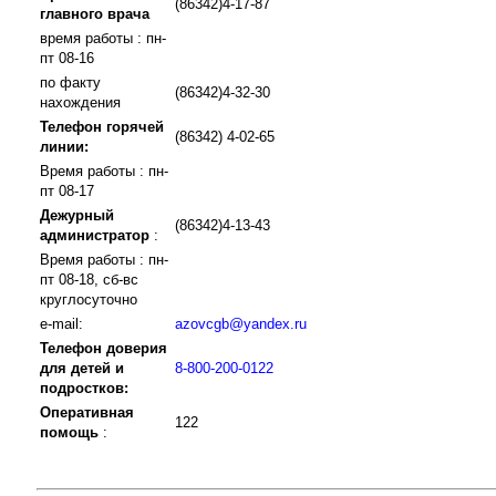
(86342)4-17-87
главного врача
время работы : пн-
пт 08-16
по факту
(86342)4-32-30
нахождения
Телефон горячей
(86342) 4-02-65
линии:
Время работы : пн-
пт 08-17
Дежурный
(86342)4-13-43
администратор
:
Время работы : пн-
пт 08-18, сб-вс
круглосуточно
e-mail:
azovcgb@yandex.ru
Телефон доверия
для детей и
8-800-200-0122
подростков:
Оперативная
122
помощь
: