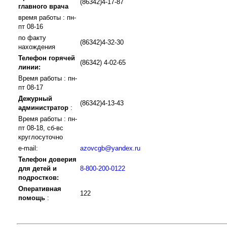
(86342)4-17-87
главного врача
время работы : пн-
пт 08-16
по факту
(86342)4-32-30
нахождения
Телефон горячей
(86342) 4-02-65
линии:
Время работы : пн-
пт 08-17
Дежурный
(86342)4-13-43
администратор
:
Время работы : пн-
пт 08-18, сб-вс
круглосуточно
e-mail:
azovcgb@yandex.ru
Телефон доверия
для детей и
8-800-200-0122
подростков:
Оперативная
122
помощь
: