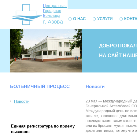
Ц
ентральная
Г
ородская
Б
ольница
О НАС
УСЛУГИ
КОНТ
г. Азова
ДОБРО ПОЖАЛ
НА САЙТ НАШ
БОЛЬНИЧНЫЙ ПРОЦЕСС
Новости
Новости
23 мая — Международный де
Генеральной Ассамблеей ООН
Международный день по иско
канале, вызванное длительн
последствиям, таким как пот
или их бросают мужья, высм
Единая регистратура по приему
десятилетиями, потому что он
вызовов: