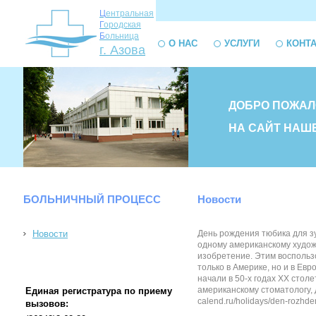
Ц
ентральная
Г
ородская
Б
ольница
О НАС
УСЛУГИ
КОНТ
г. Азова
ДОБРО ПОЖАЛ
НА САЙТ НАШ
БОЛЬНИЧНЫЙ ПРОЦЕСС
Новости
Новости
День рождения тюбика для з
одному американскому худож
изобретение. Этим воспользо
только в Америке, но и в Ев
начали в 50-х годах ХХ стол
американскому стоматологу, 
Единая регистратура по приему
calend.ru/holidays/den-rozhden
вызовов: