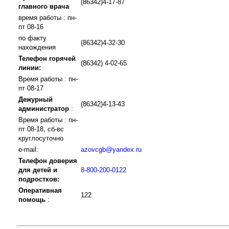
(86342)4-17-87
главного врача
время работы : пн-
пт 08-16
по факту
(86342)4-32-30
нахождения
Телефон горячей
(86342) 4-02-65
линии:
Время работы : пн-
пт 08-17
Дежурный
(86342)4-13-43
администратор
:
Время работы : пн-
пт 08-18, сб-вс
круглосуточно
e-mail:
azovcgb@yandex.ru
Телефон доверия
для детей и
8-800-200-0122
подростков:
Оперативная
122
помощь
: