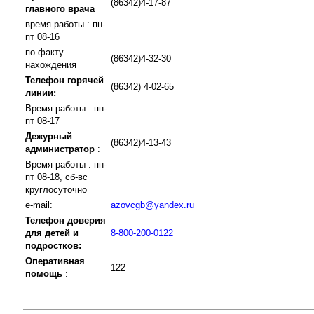
(86342)4-17-87
главного врача
время работы : пн-
пт 08-16
по факту
(86342)4-32-30
нахождения
Телефон горячей
(86342) 4-02-65
линии:
Время работы : пн-
пт 08-17
Дежурный
(86342)4-13-43
администратор
:
Время работы : пн-
пт 08-18, сб-вс
круглосуточно
e-mail:
azovcgb@yandex.ru
Телефон доверия
для детей и
8-800-200-0122
подростков:
Оперативная
122
помощь
: