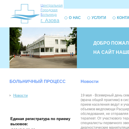
Ц
ентральная
Г
ородская
Б
ольница
О НАС
УСЛУГИ
КОНТ
г. Азова
ДОБРО ПОЖАЛ
НА САЙТ НАШ
БОЛЬНИЧНЫЙ ПРОЦЕСС
Новости
Новости
19 мая - Всемирный день се
(врача общей практики) в си
прием населения ведут и уч
объемов медпомощи Расширен
обследования, не отправляя
терапевт. От участкового те
Единая регистратура по приему
специалисты первичного зве
вызовов:
диагностические манипуляци