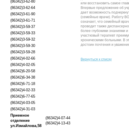
(86342)3-62-80
или восстановить самое гла
(86342)3-62-64
Впервые предложение об учр
дает возможность подчеркнут
(86342)3-61-90
(семейные врачи). Работу В
(86342)3-61-71
означает, что семейный вра
проводит также диспансерно
(86342)3-59-37
более глубокими знаниями и 
(86342)3-59-33
участковый терапевт преиму
(86342)3-59-32
хроническими больными. В эт
достоин почтения и уважения
(86342)3-59-30
(86342)3-59-28
(86342)4-02-66
Вернуться к списку
(86342)4-02-05
(86342)6-20-58
(86342)6-34-38
(86342)6-71-18
(86342)4-02-33
(86342)6-77-65
(86342)4-03-05
(86342)4-31-03
Приемное
(86342)4-07-44
отделение
(86342)4-13-43
ул.Измайлова,58