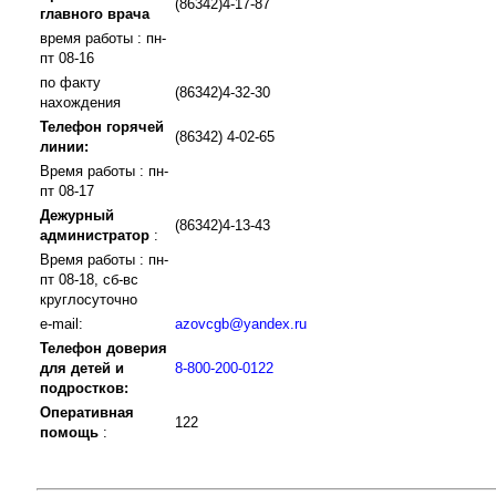
(86342)4-17-87
главного врача
время работы : пн-
пт 08-16
по факту
(86342)4-32-30
нахождения
Телефон горячей
(86342) 4-02-65
линии:
Время работы : пн-
пт 08-17
Дежурный
(86342)4-13-43
администратор
:
Время работы : пн-
пт 08-18, сб-вс
круглосуточно
e-mail:
azovcgb@yandex.ru
Телефон доверия
для детей и
8-800-200-0122
подростков:
Оперативная
122
помощь
: