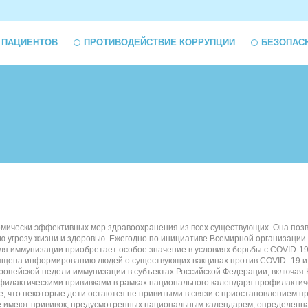
 ПАЦИЕНТОВ
ПРОТИВОДЕЙСТВИЕ КОРРУПЦИИ
БЕЗОПАС
мически эффективных мер здравоохранения из всех существующих. Она позв
ю угрозу жизни и здоровью. Ежегодно по инициативе Всемирной организаци
деля иммунизации приобретает особое значение в условиях борьбы с COVID-
вящена информированию людей о существующих вакцинах против COVID- 19 и 
опейской недели иммунизации в субъектах Российской Федерации, включая К
филактическими прививками в рамках национального календаря профилактиче
то некоторые дети остаются не привитыми в связи с приостановлением проф
 имеют прививок, предусмотренных национальным календарем, определенная 