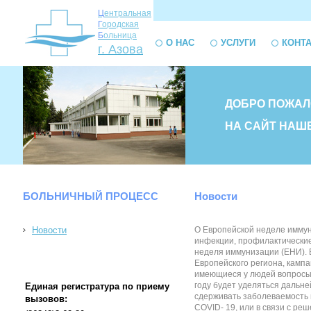
Ц
ентральная
Г
ородская
Б
ольница
О НАС
УСЛУГИ
КОНТ
г. Азова
ДОБРО ПОЖАЛ
НА САЙТ НАШ
БОЛЬНИЧНЫЙ ПРОЦЕСС
Новости
Новости
О Европейской неделе иммун
инфекции, профилактические
неделя иммунизации (ЕНИ). 
Европейского региона, камп
имеющиеся у людей вопросы.
году будет уделяться дальн
Единая регистратура по приему
сдерживать заболеваемость 
вызовов:
COVID- 19, или в связи с р