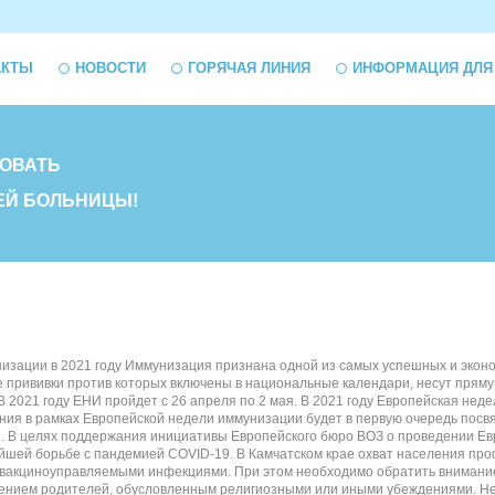
АКТЫ
НОВОСТИ
ГОРЯЧАЯ ЛИНИЯ
ИНФОРМАЦИЯ ДЛЯ
ОВАТЬ
ЕЙ БОЛЬНИЦЫ!
изации в 2021 году Иммунизация признана одной из самых успешных и эконо
 прививки против которых включены в национальные календари, несут пряму
В 2021 году ЕНИ пройдет с 26 апреля по 2 мая. В 2021 году Европейская не
ания в рамках Европейской недели иммунизации будет в первую очередь пос
 В целях поддержания инициативы Европейского бюро ВОЗ о проведении Евр
ейшей борьбе с пандемией COVID-19. В Камчатском крае охват населения про
вакциноуправляемыми инфекциями. При этом необходимо обратить внимание, ч
ешением родителей, обусловленным религиозными или иными убеждениями. Не