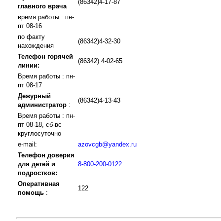
(86342)4-17-87
главного врача
время работы : пн-
пт 08-16
по факту
(86342)4-32-30
нахождения
Телефон горячей
(86342) 4-02-65
линии:
Время работы : пн-
пт 08-17
Дежурный
(86342)4-13-43
администратор
:
Время работы : пн-
пт 08-18, сб-вс
круглосуточно
e-mail:
azovcgb@yandex.ru
Телефон доверия
для детей и
8-800-200-0122
подростков:
Оперативная
122
помощь
: