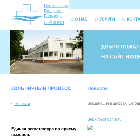
Ц
ентральная
Г
ородская
Б
ольница
О НАС
УСЛУГИ
КОНТ
г. Азова
ДОБРО ПОЖАЛ
НА САЙТ НАШ
БОЛЬНИЧНЫЙ ПРОЦЕСС
Новости
Новости
Вакцинация в цифрах. Сегодня
Вернуться к списку
Единая регистратура по приему
вызовов: