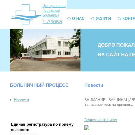
Ц
ентральная
Г
ородская
Б
ольница
О НАС
УСЛУГИ
КОНТ
г. Азова
ДОБРО ПОЖАЛ
НА САЙТ НАШ
БОЛЬНИЧНЫЙ ПРОЦЕСС
Новости
Новости
ВНИМАНИЕ - ВАКЦИНАЦИЯ! на 1 
Записывайтесь на прививку.
Вернуться к списку
Единая регистратура по приему
вызовов: