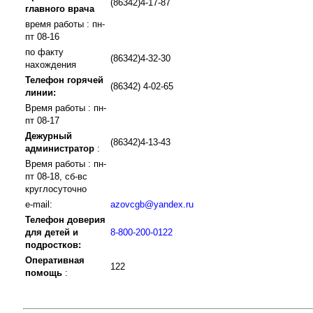
(86342)4-17-87
главного врача
время работы : пн-
пт 08-16
по факту
(86342)4-32-30
нахождения
Телефон горячей
(86342) 4-02-65
линии:
Время работы : пн-
пт 08-17
Дежурный
(86342)4-13-43
администратор
:
Время работы : пн-
пт 08-18, сб-вс
круглосуточно
e-mail:
azovcgb@yandex.ru
Телефон доверия
для детей и
8-800-200-0122
подростков:
Оперативная
122
помощь
: