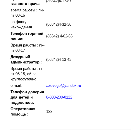
(86342)4-17-87
главного врача
время работы : пн-
пт 08-16
по факту
(86342)4-32-30
нахождения
Телефон горячей
(86342) 4-02-65
линии:
Время работы : пн-
пт 08-17
Дежурный
(86342)4-13-43
администратор
:
Время работы : пн-
пт 08-18, сб-вс
круглосуточно
e-mail:
azovcgb@yandex.ru
Телефон доверия
для детей и
8-800-200-0122
подростков:
Оперативная
122
помощь
: