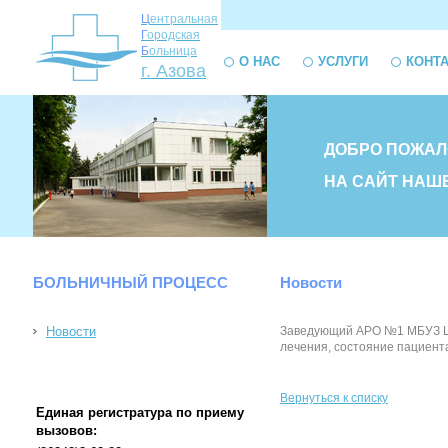
Ц
ентральная
Г
ородская
Б
ольница
О НАС
УСЛУГИ
КОНТ
г. Азова
ДОБРО ПОЖАЛ
НА САЙТ НАШ
БОЛЬНИЧНЫЙ ПРОЦЕСС
Новости
Новости
Заведующий АРО №1 МБУЗ ЦГБ
лечения, состояние пациент
Вернуться к списку
Единая регистратура по приему
вызовов: