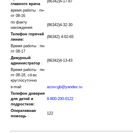
(86342)4-17-87
главного врача
время работы : пн-
пт 08-16
по факту
(86342)4-32-30
нахождения
Телефон горячей
(86342) 4-02-65
линии:
Время работы : пн-
пт 08-17
Дежурный
(86342)4-13-43
администратор
:
Время работы : пн-
пт 08-18, сб-вс
круглосуточно
e-mail:
azovcgb@yandex.ru
Телефон доверия
для детей и
8-800-200-0122
подростков:
Оперативная
122
помощь
: