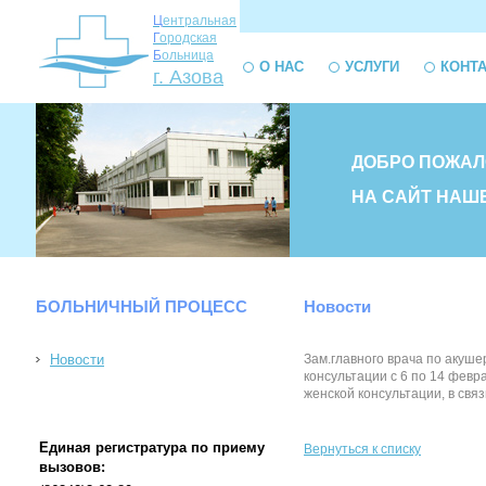
Ц
ентральная
Г
ородская
Б
ольница
О НАС
УСЛУГИ
КОНТ
г. Азова
ДОБРО ПОЖАЛ
НА САЙТ НАШ
БОЛЬНИЧНЫЙ ПРОЦЕСС
Новости
Новости
Зам.главного врача по акуше
консультации с 6 по 14 фев
женской консультации, в св
Единая регистратура по приему
Вернуться к списку
вызовов: