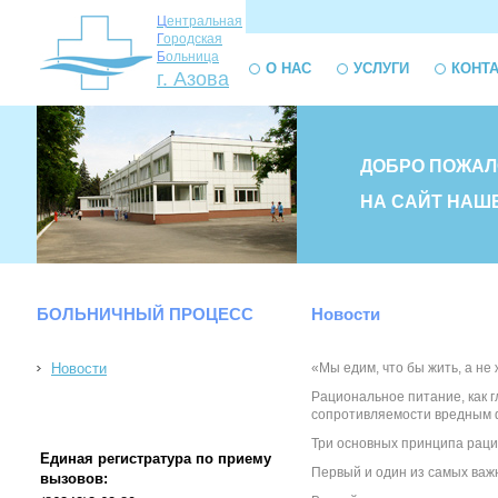
Ц
ентральная
Г
ородская
Б
ольница
О НАС
УСЛУГИ
КОНТ
г. Азова
ДОБРО ПОЖАЛ
НА САЙТ НАШ
БОЛЬНИЧНЫЙ ПРОЦЕСС
Новости
Новости
«Мы едим, что бы жить, а не
Рациональное питание, как 
сопротивляемости вредным ф
Три основных принципа рац
Единая регистратура по приему
Первый и один из самых важ
вызовов: