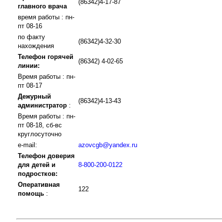
(86342)4-17-87
главного врача
время работы : пн-
пт 08-16
по факту
(86342)4-32-30
нахождения
Телефон горячей
(86342) 4-02-65
линии:
Время работы : пн-
пт 08-17
Дежурный
(86342)4-13-43
администратор
:
Время работы : пн-
пт 08-18, сб-вс
круглосуточно
e-mail:
azovcgb@yandex.ru
Телефон доверия
для детей и
8-800-200-0122
подростков:
Оперативная
122
помощь
: