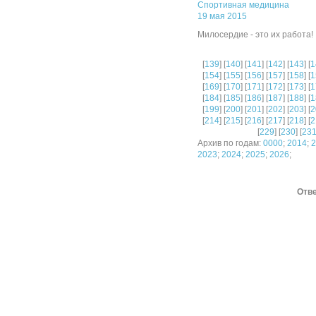
Спортивная медицина
19 мая 2015
Милосердие - это их работа!
[
139
] [
140
] [
141
] [
142
] [
143
] [
1
[
154
] [
155
] [
156
] [
157
] [
158
] [
1
[
169
] [
170
] [
171
] [
172
] [
173
] [
1
[
184
] [
185
] [
186
] [
187
] [
188
] [
1
[
199
] [
200
] [
201
] [
202
] [
203
] [
2
[
214
] [
215
] [
216
] [
217
] [
218
] [
2
[
229
] [
230
] [
23
Архив по годам:
0000
;
2014
;
2
2023
;
2024
;
2025
;
2026
;
Отве