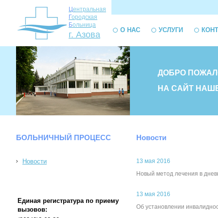
Ц
ентральная
Г
ородская
Б
ольница
О НАС
УСЛУГИ
КОН
г. Азова
ДОБРО ПОЖАЛ
НА САЙТ НАШ
БОЛЬНИЧНЫЙ ПРОЦЕСС
Новости
Новости
13 мая 2016
Новый метод лечения в дне
13 мая 2016
Единая регистратура по приему
Об установлении инвалидно
вызовов: