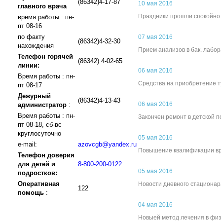
(86342)4-17-87
10 мая 2016
главного врача
Праздники прошли спокойно
время работы : пн-
пт 08-16
по факту
07 мая 2016
(86342)4-32-30
нахождения
Прием анализов в бак. лабо
Телефон горячей
(86342) 4-02-65
линии:
06 мая 2016
Время работы : пн-
Средства на приобретение 
пт 08-17
Дежурный
(86342)4-13-43
06 мая 2016
администратор
:
Время работы : пн-
Закончен ремонт в детской 
пт 08-18, сб-вс
круглосуточно
05 мая 2016
e-mail:
azovcgb@yandex.ru
Повышение квалификации в
Телефон доверия
для детей и
8-800-200-0122
05 мая 2016
подростков:
Оперативная
Новости дневного стационар
122
помощь
:
04 мая 2016
Новыей метод лечения в фи