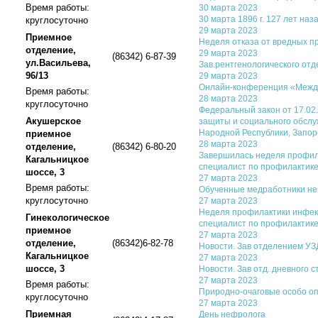
Время работы:
30 марта 2023
30 марта 1896 г. 127 лет на
круглосуточно
29 марта 2023
Приемное
Неделя отказа от вредных пр
отделение,
29 марта 2023
(86342) 6-87-39
ул.Васильева,
Зав.рентгенологического отд
96/13
29 марта 2023
Онлайн-конференция «Межди
Время работы:
28 марта 2023
круглосуточно
Федеральный закон от 17.02
Акушерское
защиты и социального обслу
Народной Республики, Запор
приемное
28 марта 2023
отделение,
(86342) 6-80-20
Завершилась неделя профила
Кагальницкое
специалист по профилактик
шоссе, 3
27 марта 2023
Время работы:
Обученные медработники не
круглосуточно
27 марта 2023
Неделя профилактики инфекц
Гинекологическое
специалист по профилактик
приемное
27 марта 2023
отделение,
(86342)6-82-78
Новости. Зав отделением УЗД
Кагальницкое
27 марта 2023
шоссе, 3
Новости. Зав отд. дневного 
27 марта 2023
Время работы:
Природно-очаговые особо оп
круглосуточно
27 марта 2023
Приемная
День нефролога