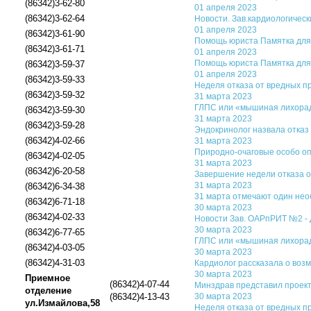
(86342)3-62-80
01 апреля 2023
(86342)3-62-64
Новости. Зав.кардиологическ
01 апреля 2023
(86342)3-61-90
Помощь юриста Памятка для
(86342)3-61-71
01 апреля 2023
Помощь юриста Памятка для
(86342)3-59-37
01 апреля 2023
(86342)3-59-33
Неделя отказа от вредных пр
(86342)3-59-32
31 марта 2023
ГЛПС или «мышиная лихорадк
(86342)3-59-30
31 марта 2023
(86342)3-59-28
Эндокринолог назвала отказ
(86342)4-02-66
31 марта 2023
Природно-очаговые особо опа
(86342)4-02-05
31 марта 2023
(86342)6-20-58
Завершение недели отказа о
31 марта 2023
(86342)6-34-38
31 марта отмечают один нео
(86342)6-71-18
30 марта 2023
(86342)4-02-33
Новости Зав. ОАРпРИТ №2 - 
30 марта 2023
(86342)6-77-65
ГЛПС или «мышиная лихорадк
(86342)4-03-05
30 марта 2023
(86342)4-31-03
Кардиолог рассказала о воз
30 марта 2023
Приемное
(86342)4-07-44
Минздрав представил проек
отделение
(86342)4-13-43
30 марта 2023
ул.Измайлова,58
Неделя отказа от вредных пр