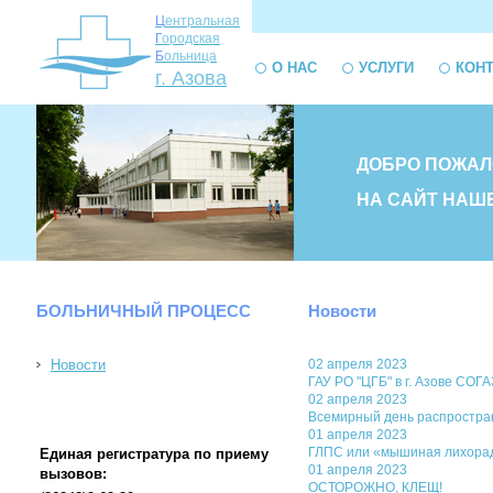
Ц
ентральная
Г
ородская
Б
ольница
О НАС
УСЛУГИ
КОН
г. Азова
ДОБРО ПОЖАЛ
НА САЙТ НАШ
БОЛЬНИЧНЫЙ ПРОЦЕСС
Новости
Новости
02 апреля 2023
ГАУ РО "ЦГБ" в г. Азове СОГ
02 апреля 2023
Всемирный день распростра
01 апреля 2023
ГЛПС или «мышиная лихорадк
Единая регистратура по приему
01 апреля 2023
вызовов:
ОСТОРОЖНО, КЛЕЩ!