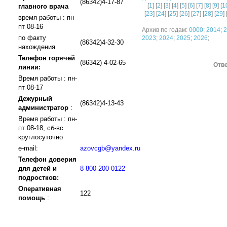
(86342)4-17-87
[
1
] [
2
] [
3
] [
4
] [
5
] [
6
] [
7
] [
8
] [
9
] [
1
главного врача
[
23
] [
24
] [
25
] [
26
] [
27
] [
28
] [
29
] 
время работы : пн-
пт 08-16
Архив по годам:
0000
;
2014
;
2
по факту
2023
;
2024
;
2025
;
2026
;
(86342)4-32-30
нахождения
Телефон горячей
(86342) 4-02-65
Отве
линии:
Время работы : пн-
пт 08-17
Дежурный
(86342)4-13-43
администратор
:
Время работы : пн-
пт 08-18, сб-вс
круглосуточно
e-mail:
azovcgb@yandex.ru
Телефон доверия
для детей и
8-800-200-0122
подростков:
Оперативная
122
помощь
: