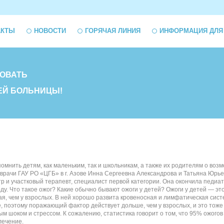
АКТЫ
НОВОСТИ
ГОРЯЧАЯ ЛИНИЯ
ИНФОРМАЦИЯ ДЛЯ
ОВАТЬ
ЕЙ БОЛЬНИЦЫ!
омнить детям, как маленьким, так и школьникам, а также их родителям о воз
 врачи ГАУ РО «ЦГБ» в г. Азове Инна Сергеевна Александрова и Татьяна Юрь
 и участковый терапевт, специалист первой категории. Она окончила педиат
ду. Что такое ожог? Какие обычно бывают ожоги у детей? Ожоги у детей — эт
ая, чем у взрослых. В ней хорошо развита кровеносная и лимфатическая сис
, поэтому поражающий фактор действует дольше, чем у взрослых, и это тоже
вым шоком и стрессом. К сожалению, статистика говорит о том, что 95% ожогов
лечение.