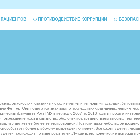
 ПАЦИЕНТОВ
ПРОТИВОДЕЙСТВИЕ КОРРУПЦИИ
БЕЗОПАС
можных опасностях, связанных с солнечными и тепловыми ударами, бытовыми о
евна Феттер. Они поделятся знаниями о последствиях различных неприятност
рический факультет РостГМУ в период с 2007 по 2013 годы и прошла интернат
о повреждение кожи и слизистых оболочек под воздействием высоких температ
тема, что делает её более теплопроводной. Поэтому даже небольшое воздейст
 способствует более глубокому повреждению тканей. Все ожоги у детей, нез
 у детей происходит по вине родителей. Лучше всего, конечно, не допускать 