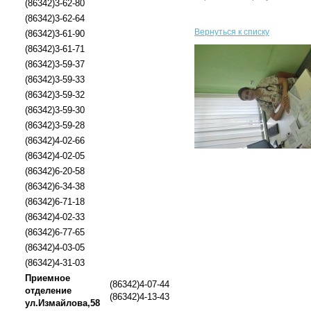
(86342)3-62-80
(86342)3-62-64
Вернуться к списку
(86342)3-61-90
(86342)3-61-71
(86342)3-59-37
(86342)3-59-33
(86342)3-59-32
(86342)3-59-30
(86342)3-59-28
(86342)4-02-66
(86342)4-02-05
(86342)6-20-58
(86342)6-34-38
(86342)6-71-18
(86342)4-02-33
(86342)6-77-65
(86342)4-03-05
(86342)4-31-03
Приемное
(86342)4-07-44
отделение
(86342)4-13-43
ул.Измайлова,58