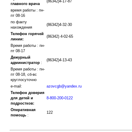
(86342)4-17-87
главного врача
время работы : пн-
пт 08-16
по факту
(86342)4-32-30
нахождения
Телефон горячей
(86342) 4-02-65
линии:
Время работы : пн-
пт 08-17
Дежурный
(86342)4-13-43
администратор
:
Время работы : пн-
пт 08-18, сб-вс
круглосуточно
e-mail:
azovcgb@yandex.ru
Телефон доверия
для детей и
8-800-200-0122
подростков:
Оперативная
122
помощь
: