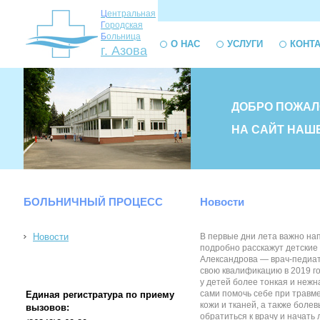
Ц
ентральная
Г
ородская
Б
ольница
О НАС
УСЛУГИ
КОНТ
г. Азова
ДОБРО ПОЖАЛ
НА САЙТ НАШ
БОЛЬНИЧНЫЙ ПРОЦЕСС
Новости
Новости
В первые дни лета важно нап
подробно расскажут детские
Александрова — врач-педиатр
свою квалификацию в 2019 го
у детей более тонкая и нежн
сами помочь себе при травме
Единая регистратура по приему
кожи и тканей, а также боле
вызовов:
обратиться к врачу и начать 