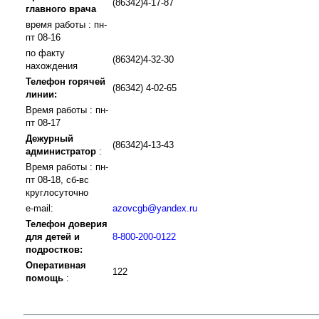
(86342)4-17-87
главного врача
время работы : пн-
пт 08-16
по факту
(86342)4-32-30
нахождения
Телефон горячей
(86342) 4-02-65
линии:
Время работы : пн-
пт 08-17
Дежурный
(86342)4-13-43
администратор
:
Время работы : пн-
пт 08-18, сб-вс
круглосуточно
e-mail:
azovcgb@yandex.ru
Телефон доверия
для детей и
8-800-200-0122
подростков:
Оперативная
122
помощь
: