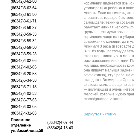
(86342)3-62-80
кормлении виднеется язычок 
(86342)3-62-64
уголок ротика ребенка и пов
менять. Если вспомнить, что
(86342)3-61-90
справитесь гораздо быстрее.
(86342)3-61-71
самом деле, техника сосания
работает нижняя челюсть, гр
(86342)3-59-37
грудью — стимуляторы нашей
(86342)3-59-33
кормления чаще всего убира
(86342)3-59-32
содержанию калорий, да и ус
минимум 3 раза (в возрасте 
(86342)3-59-30
87% из воды, поэтому давать
(86342)3-59-28
стоит переживать, что молок
(86342)4-02-66
риск занесения инфекции. Пр
малыша, необходимость корм
(86342)4-02-05
она лишает малыша задней п
(86342)6-20-58
эффективно), стул ребенка с
стандарт» Всемирная Органи
(86342)6-34-38
системы малыша еще не созр
(86342)6-71-18
— волнующий и очень интерес
(86342)4-02-33
мелочей, которые нужно прав
mama/grudnoe-vskarml..
(86342)6-77-65
(86342)4-03-05
(86342)4-31-03
Вернуться к списку
Приемное
(86342)4-07-44
отделение
(86342)4-13-43
ул.Измайлова,58