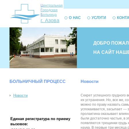
Ц
ентральная
Г
ородская
Б
ольница
О НАС
УСЛУГИ
КОНТ
г. Азова
ДОБРО ПОЖАЛ
НА САЙТ НАШ
БОЛЬНИЧНЫЙ ПРОЦЕСС
Новости
Новости
Секрет успешного грудного 
их устранения. Но, все же,
можно по праву назвать самы
успокаивается, засыпает — 
пролактина оказывает влиян
были достаточно частые, в 
Единая регистратура по приему
появляются трещинки грудь х
вызовов:
наука. В первые три месяца 