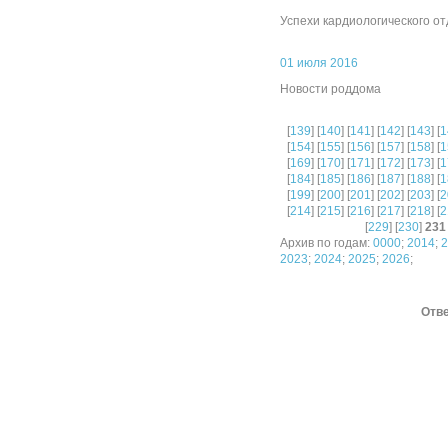
Успехи кардиологического о
01 июля 2016
Новости роддома
[
139
] [
140
] [
141
] [
142
] [
143
] [
1
[
154
] [
155
] [
156
] [
157
] [
158
] [
1
[
169
] [
170
] [
171
] [
172
] [
173
] [
1
[
184
] [
185
] [
186
] [
187
] [
188
] [
1
[
199
] [
200
] [
201
] [
202
] [
203
] [
2
[
214
] [
215
] [
216
] [
217
] [
218
] [
2
[
229
] [
230
]
231
Архив по годам:
0000
;
2014
;
2
2023
;
2024
;
2025
;
2026
;
Отве