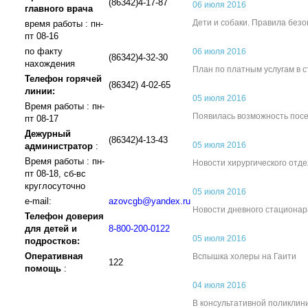
(86342)4-17-87
06 июля 2016
главного врача
Дети и собаки. Правила без
время работы : пн-
пт 08-16
по факту
06 июля 2016
(86342)4-32-30
нахождения
План по платным услугам в 
Телефон горячей
(86342) 4-02-65
линии:
05 июля 2016
Время работы : пн-
Появилась возможность пос
пт 08-17
Дежурный
(86342)4-13-43
05 июля 2016
администратор
:
Время работы : пн-
Новости хирургического отд
пт 08-18, сб-вс
круглосуточно
05 июля 2016
e-mail:
azovcgb@yandex.ru
Новости дневного стационар
Телефон доверия
для детей и
8-800-200-0122
05 июля 2016
подростков:
Оперативная
Вспышка холеры на Гаити
122
помощь
:
04 июля 2016
В консультативной поликлин