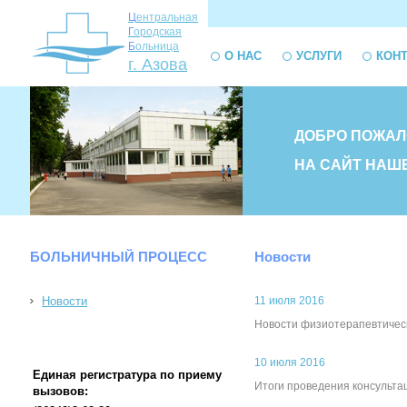
Ц
ентральная
Г
ородская
Б
ольница
О НАС
УСЛУГИ
КОН
г. Азова
ДОБРО ПОЖАЛ
НА САЙТ НАШ
БОЛЬНИЧНЫЙ ПРОЦЕСС
Новости
Новости
11 июля 2016
Новости физиотерапевтичес
10 июля 2016
Единая регистратура по приему
Итоги проведения консульта
вызовов: