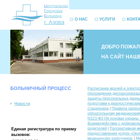
Ц
ентральная
Г
ородская
Б
ольница
О НАС
УСЛУГИ
КОНТ
г. Азова
ДОБРО ПОЖАЛ
НА САЙТ НАШ
БОЛЬНИЧНЫЙ ПРОЦЕСС
Расписание врачей и электр
прохождения диспансеризац
защиты персональных данных
Новости
подготовки к диагностическ
стационара
|
Правила запис
обязательному медицинском
N323-ФЗ Об основах охраны 
Взаимодействие с доброволь
родителей
|
Паллиативная м
Единая регистратура по приему
предоставления услуги «Онла
вызовов:
медицинских работников,
|
Ме