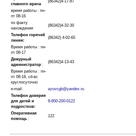
(86342)4-17-87
главного врача
время работы : пн-
пт 08-16
по факту
(86342)4-32-30
нахождения
Телефон горячей
(86342) 4-02-65
линии:
Время работы : пн-
пт 08-17
Дежурный
(86342)4-13-43
администратор
:
Время работы : пн-
пт 08-18, сб-вс
круглосуточно
e-mail:
azovcgb@yandex.ru
Телефон доверия
для детей и
8-800-200-0122
подростков:
Оперативная
122
помощь
: